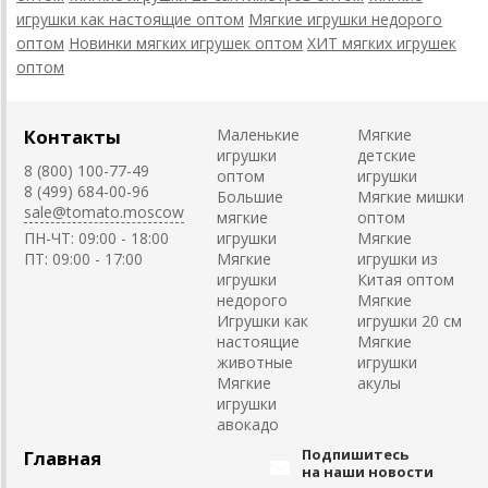
игрушки как настоящие оптом
Мягкие игрушки недорого
оптом
Новинки мягких игрушек оптом
ХИТ мягких игрушек
оптом
Контакты
Маленькие
Мягкие
игрушки
детские
8 (800) 100-77-49
оптом
игрушки
8 (499) 684-00-96
Большие
Мягкие мишки
sale@tomato.moscow
мягкие
оптом
ПН-ЧТ: 09:00 - 18:00
игрушки
Мягкие
ПТ: 09:00 - 17:00
Мягкие
игрушки из
игрушки
Китая оптом
недорого
Мягкие
Игрушки как
игрушки 20 см
настоящие
Мягкие
животные
игрушки
Мягкие
акулы
игрушки
авокадо
Подпишитесь
Главная
на наши новости