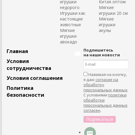
игрушки
Китая оптом
недорого
Мягкие
Игрушки как
игрушки 20 см
настоящие
Мягкие
животные
игрушки
Мягкие
акулы
игрушки
авокадо
Подпишитесь
Главная
на наши новости
Условия
сотрудничества
Нажимая на кнопку,
Условия соглашения
я даю
согласие на
обработку
Политика
персональных данных
.
безопасности
С условиями
политики
обработки
персональных данных
согласен
.