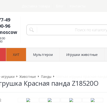
Доставка товара
Блог
Контакты
77-49
00-96
.moscow
8:00
00
ХИТ
Мультгерои
Игрушки животные
 игрушки
Животные
Панды
Мягкая игрушка Красная панд
грушка Красная панда Z18520O