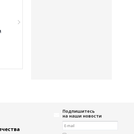
а
Мягкая игрушка
Мягкая игруш
брелок Зайка
брелок Зайка
RK901532802K
RK901532803LB
Подпишитесь
на наши новости
ичества