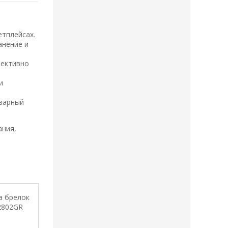
етплейсах.
анение и
фективно
и
оварный
ания,
Новинка
Новинка