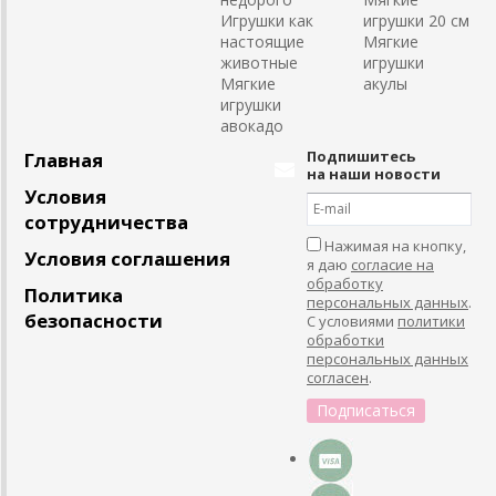
Игрушки как
игрушки 20 см
настоящие
Мягкие
животные
игрушки
Мягкие
акулы
игрушки
авокадо
Подпишитесь
Главная
на наши новости
Условия
сотрудничества
Нажимая на кнопку,
Условия соглашения
я даю
согласие на
обработку
Политика
персональных данных
.
безопасности
С условиями
политики
обработки
персональных данных
согласен
.