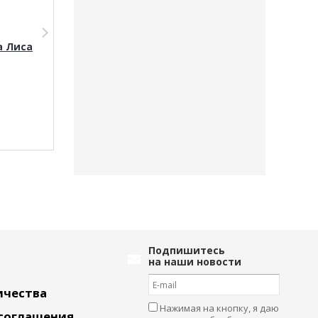
а Лиса
Мягкая игрушка
Мягкая игруш
Собака JX504016204BR
Пингвин JX5045
Подпишитесь
на наши новости
ичества
Нажимая на кнопку, я даю
 соглашения