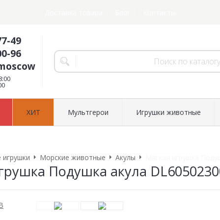
Доставка товара
Блог
Контакты
77-49
00-96
.moscow
8:00
00
ХИТ
Мультгерои
Игрушки животные
 игрушки
Морские животные
Акулы
Мягкая игрушка Поду
грушка Подушка акула DL605023