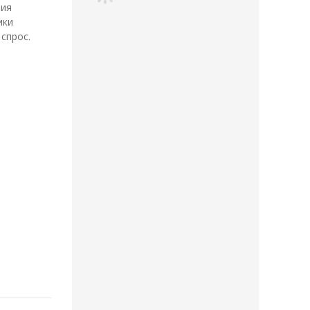
ния
ики
спрос.