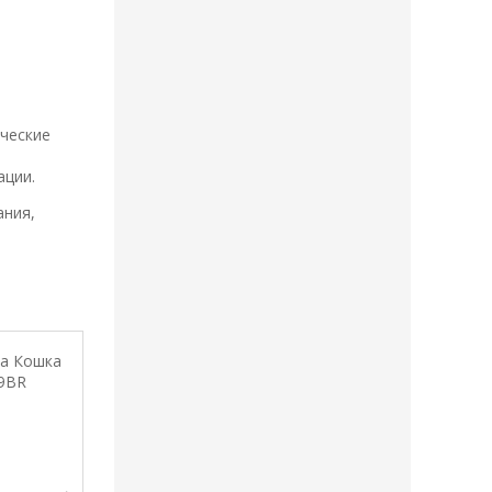
ческие
ации.
ания,
Новинка
Новинка