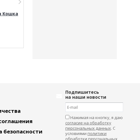
а Кошка
Мягкая игрушка Кошка
Мягкая игруш
RK902032809P
Собака RK9022
Подпишитесь
на наши новости
ичества
Нажимая на кнопку, я даю
 соглашения
согласие на обработку
персональных данных
. С
а безопасности
условиями
политики
обработки персональных