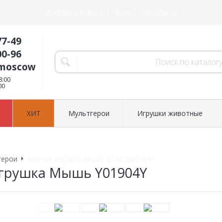
Доставка товара
Блог
Контакты
77-49
00-96
.moscow
8:00
00
ХИТ
Мультгерои
Игрушки животные
герои
Мягкая игрушка Мышь DL103001904Y
игрушка Мышь Y01904Y