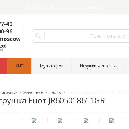
Доставка товара
Блог
Контакты
77-49
00-96
.moscow
8:00
00
ХИТ
Мультгерои
Игрушки животные
 игрушки
Животные
Еноты
Мягкая игрушка Енот JR60501
грушка Енот JR605018611GR