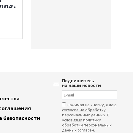
а
Мягкая игрушка
Мягкая игруш
31812PE
Пингвин DL804031813PE
JX804032015GR
Подпишитесь
на наши новости
ичества
Нажимая на кнопку, я даю
 соглашения
согласие на обработку
персональных данных
. С
а безопасности
условиями
политики
обработки персональных
данных согласен
.