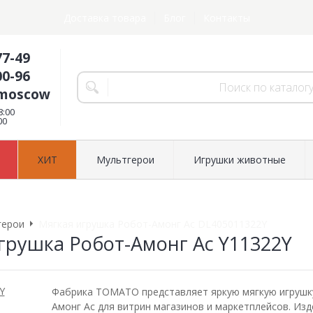
Доставка товара
Блог
Контакты
77-49
00-96
.moscow
8:00
00
ХИТ
Мультгерои
Игрушки животные
герои
Мягкая игрушка Робот-Амонг Ас DL405011322Y
грушка Робот-Амонг Ас Y11322Y
Фабрика ТОМАТО представляет яркую мягкую игрушк
Амонг Ас для витрин магазинов и маркетплейсов. Из