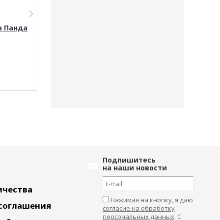
а Панда
Мягкая игрушка
Мягкая игруш
Пингвин антистресс
Браслет Коала
DL802231320BK
MN701428402P
Подпишитесь
на наши новости
ичества
Нажимая на кнопку, я даю
 соглашения
согласие на обработку
персональных данных
. С