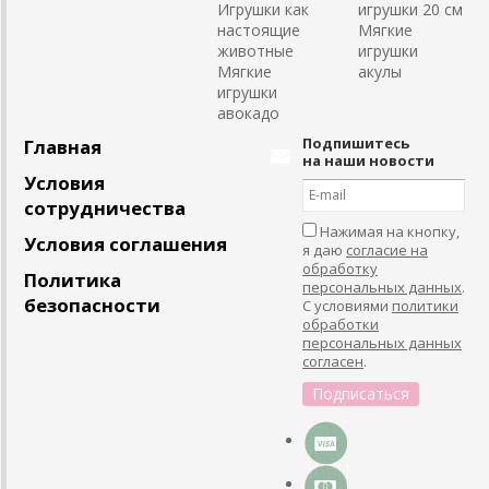
Игрушки как
игрушки 20 см
настоящие
Мягкие
животные
игрушки
Мягкие
акулы
игрушки
авокадо
Подпишитесь
Главная
на наши новости
Условия
сотрудничества
Нажимая на кнопку,
Условия соглашения
я даю
согласие на
обработку
Политика
персональных данных
.
безопасности
С условиями
политики
обработки
персональных данных
согласен
.